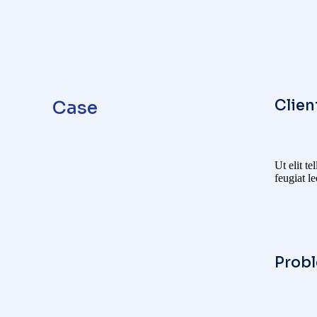
Clien
Case
Ut elit t
feugiat l
Prob