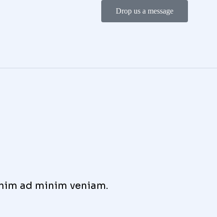
Drop us a message
enim ad minim veniam.