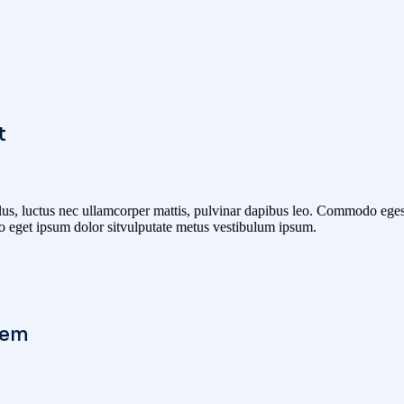
t
ellus, luctus nec ullamcorper mattis, pulvinar dapibus leo. Commodo eges
eo eget ipsum dolor sitvulputate metus vestibulum ipsum.
lem