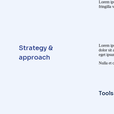
Lorem ips
fringilla 
Lorem ips
Strategy &
dolor sit
eget ipsu
approach
Nulla et c
Tool